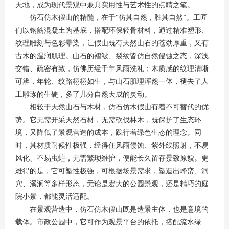
天地，成为现代景观中兼具实用性与艺术性的点睛之笔。
仿石仿木假山的精髓，在于“仿其自然，胜其自然”。工匠
们以钢筋混凝土为基底，搭配环保轻骨材料，通过精准塑形、
纹理雕刻与色彩晕染，让假山既有天然山石的苍劲厚重，又有
古木的温润肌理。山石的褶皱、裂纹皆仿自然侵蚀之态，深浅
交错、疏密有致，仿佛历经千年风雨洗礼；木质感的纹理清晰
可辨，年轮、纹路栩栩如生，与山石肌理浑然一体，褪去了人
工雕琢的生硬，多了几分自然天成的灵动。
相较于天然山石与木材，仿石仿木假山有着不可替代的优
势。它无需开采天然石材，无需砍伐林木，既保护了生态环
境，又降低了景观营造的成本，践行着绿色生态的理念。同
时，其材质耐候性极强，经得住风雨侵蚀、紫外线照射，不易
风化、不易虫蛀，无需繁琐维护，便能长久留存景致原貌。更
难得的是，它可塑性极强，可根据场景需求，塑造出峰峦、洞
穴、溪涧等多样形态，无论是宏大的公园景观，还是精巧的庭
院小景，都能灵活适配。
在景观营造中，仿石仿木假山既是造景主体，也是意境的
载体。市政公园中，它可作为观景平台的依托，搭配流水绿