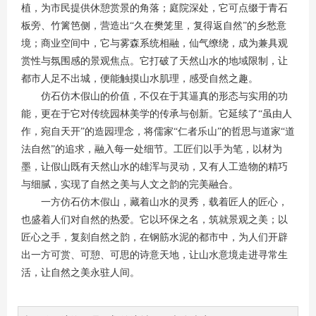
植，为市民提供休憩赏景的角落；庭院深处，它可点缀于青石
板旁、竹篱笆侧，营造出“久在樊笼里，复得返自然”的乡愁意
境；商业空间中，它与雾森系统相融，仙气缭绕，成为兼具观
赏性与氛围感的景观焦点。它打破了天然山水的地域限制，让
都市人足不出城，便能触摸山水肌理，感受自然之趣。
仿石仿木假山的价值，不仅在于其逼真的形态与实用的功
能，更在于它对传统园林美学的传承与创新。它延续了“虽由人
作，宛自天开”的造园理念，将儒家“仁者乐山”的哲思与道家“道
法自然”的追求，融入每一处细节。工匠们以手为笔，以材为
墨，让假山既有天然山水的雄浑与灵动，又有人工造物的精巧
与细腻，实现了自然之美与人文之韵的完美融合。
一方仿石仿木假山，藏着山水的灵秀，载着匠人的匠心，
也盛着人们对自然的热爱。它以环保之名，筑就景观之美；以
匠心之手，复刻自然之韵，在钢筋水泥的都市中，为人们开辟
出一方可赏、可憩、可思的诗意天地，让山水意境走进寻常生
活，让自然之美永驻人间。