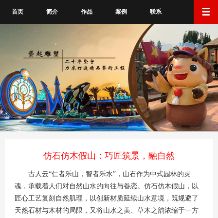
首页
简介
作品
案例
联系
仿石仿木假山：巧匠筑景，融自然
古人云“仁者乐山，智者乐水”，山石作为中式园林的灵
魂，承载着人们对自然山水的向往与眷恋。仿石仿木假山，以
匠心工艺复刻自然肌理，以创新材质延续山水意境，既规避了
天然石材与木材的局限，又将山水之美、草木之韵浓缩于一方