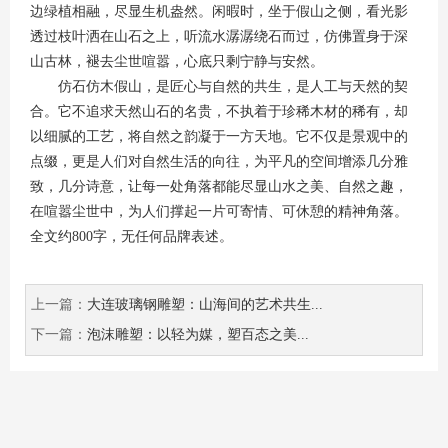
边绿植相融，尽显生机盎然。闲暇时，坐于假山之侧，看光影
透过枝叶洒在山石之上，听流水潺潺绕石而过，仿佛置身于深
山古林，褪去尘世喧嚣，心底只剩宁静与安然。
仿石仿木假山，是匠心与自然的共生，是人工与天然的契
合。它不追求天然山石的名贵，不执着于珍稀木材的稀有，却
以细腻的工艺，将自然之韵凝于一方天地。它不仅是景观中的
点缀，更是人们对自然生活的向往，为平凡的空间增添几分雅
致，几分诗意，让每一处角落都能尽显山水之美、自然之趣，
在喧嚣尘世中，为人们撑起一片可寄情、可休憩的精神角落。
全文约800字，无任何品牌表述。
上一篇：
大连玻璃钢雕塑：山海间的艺术共生...
下一篇：
泡沫雕塑：以轻为媒，塑百态之美...