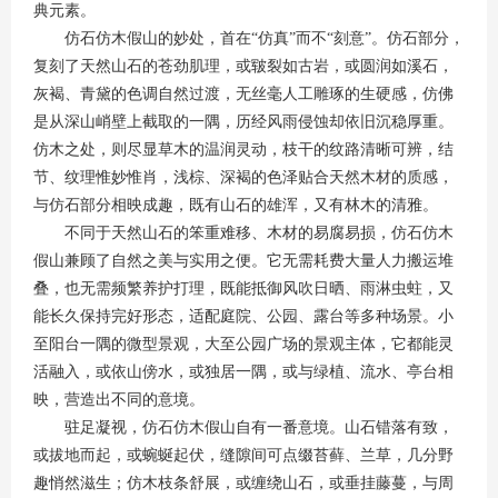
典元素。
仿石仿木假山的妙处，首在“仿真”而不“刻意”。仿石部分，
复刻了天然山石的苍劲肌理，或皲裂如古岩，或圆润如溪石，
灰褐、青黛的色调自然过渡，无丝毫人工雕琢的生硬感，仿佛
是从深山峭壁上截取的一隅，历经风雨侵蚀却依旧沉稳厚重。
仿木之处，则尽显草木的温润灵动，枝干的纹路清晰可辨，结
节、纹理惟妙惟肖，浅棕、深褐的色泽贴合天然木材的质感，
与仿石部分相映成趣，既有山石的雄浑，又有林木的清雅。
不同于天然山石的笨重难移、木材的易腐易损，仿石仿木
假山兼顾了自然之美与实用之便。它无需耗费大量人力搬运堆
叠，也无需频繁养护打理，既能抵御风吹日晒、雨淋虫蛀，又
能长久保持完好形态，适配庭院、公园、露台等多种场景。小
至阳台一隅的微型景观，大至公园广场的景观主体，它都能灵
活融入，或依山傍水，或独居一隅，或与绿植、流水、亭台相
映，营造出不同的意境。
驻足凝视，仿石仿木假山自有一番意境。山石错落有致，
或拔地而起，或蜿蜒起伏，缝隙间可点缀苔藓、兰草，几分野
趣悄然滋生；仿木枝条舒展，或缠绕山石，或垂挂藤蔓，与周