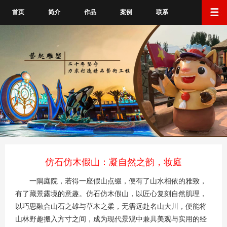
首页
简介
作品
案例
联系
仿石仿木假山：凝自然之韵，妆庭
一隅庭院，若得一座假山点缀，便有了山水相依的雅致，
有了藏景露境的意趣。仿石仿木假山，以匠心复刻自然肌理，
以巧思融合山石之雄与草木之柔，无需远赴名山大川，便能将
山林野趣搬入方寸之间，成为现代景观中兼具美观与实用的经